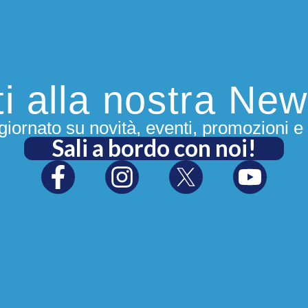
iti alla nostra New
iornato su novità, eventi, promozioni e 
Sali a bordo con noi!