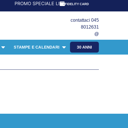
PROMO SPECIALE LIBRI PER I 30 ANNI DEL FRANGENTE! *
FIDELITY CARD
contattaci 045
8012631
@
STAMPE E CALENDARI
30 ANNI