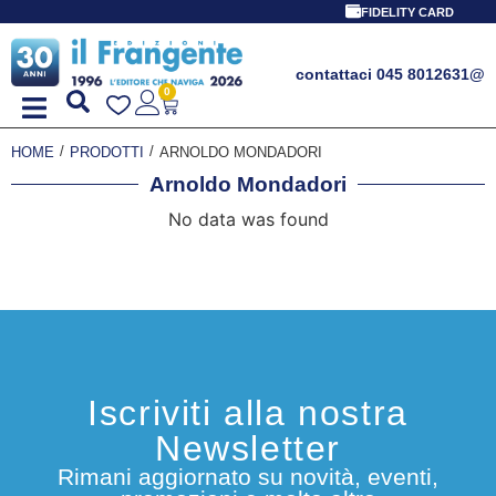
FIDELITY CARD
contattaci 045 8012631
@
0
/
/
HOME
PRODOTTI
ARNOLDO MONDADORI
Arnoldo Mondadori
No data was found
Iscriviti alla nostra
Newsletter
Rimani aggiornato su novità, eventi,