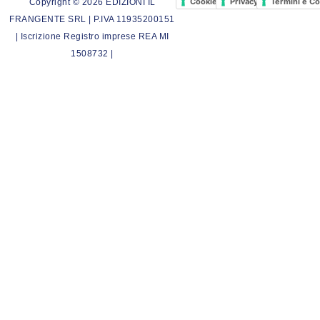
Cookie Policy
Privacy Policy
Termini e Co
Copyright © 2026 EDIZIONI IL
FRANGENTE SRL | P.IVA 11935200151
| Iscrizione Registro imprese REA MI
1508732 |