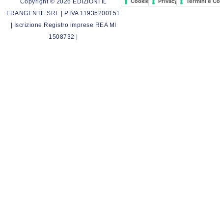
Cookie Policy
Privacy Policy
Termini e Co
Copyright © 2026 EDIZIONI IL
FRANGENTE SRL | P.IVA 11935200151
| Iscrizione Registro imprese REA MI
1508732 |