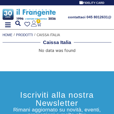
FIDELITY CARD
contattaci 045 8012631
@
0
/
/
HOME
PRODOTTI
CAISSA ITALIA
Caissa Italia
No data was found
Iscriviti alla nostra
Newsletter
Rimani aggiornato su novità, eventi,