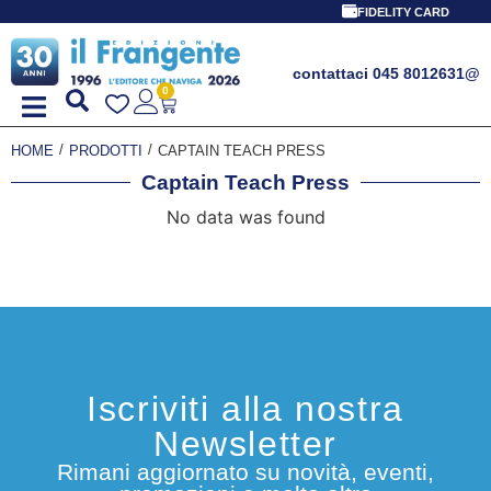
FIDELITY CARD
contattaci 045 8012631
@
0
/
/
HOME
PRODOTTI
CAPTAIN TEACH PRESS
Captain Teach Press
No data was found
Iscriviti alla nostra
Newsletter
Rimani aggiornato su novità, eventi,