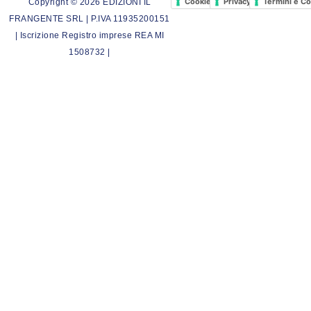
Cookie Policy
Privacy Policy
Termini e Co
Copyright © 2026 EDIZIONI IL
FRANGENTE SRL | P.IVA 11935200151
| Iscrizione Registro imprese REA MI
1508732 |