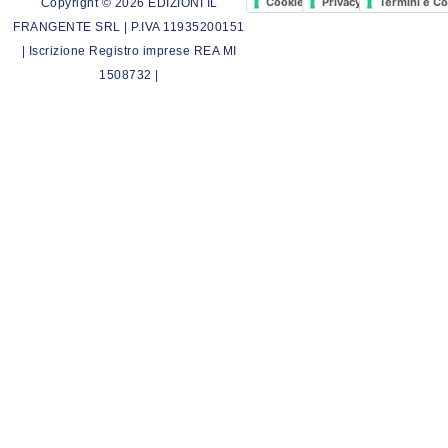
Cookie Policy
Privacy Policy
Termini e Co
Copyright © 2026 EDIZIONI IL
FRANGENTE SRL | P.IVA 11935200151
| Iscrizione Registro imprese REA MI
1508732 |