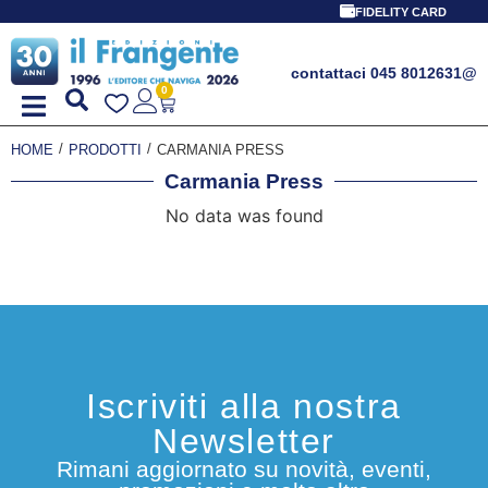
FIDELITY CARD
contattaci 045 8012631
@
0
/
/
HOME
PRODOTTI
CARMANIA PRESS
Carmania Press
No data was found
Iscriviti alla nostra
Newsletter
Rimani aggiornato su novità, eventi,