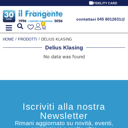
FIDELITY CARD
contattaci 045 8012631
@
0
/
/
HOME
PRODOTTI
DELIUS KLASING
Delius Klasing
No data was found
Iscriviti alla nostra
Newsletter
Rimani aggiornato su novità, eventi,