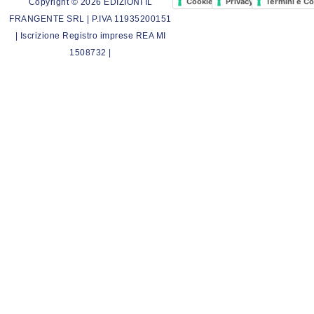
Cookie Policy
Privacy Policy
Termini e Co
Copyright © 2026 EDIZIONI IL
FRANGENTE SRL | P.IVA 11935200151
| Iscrizione Registro imprese REA MI
1508732 |