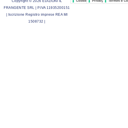
Cookie Policy
Privacy Policy
Termini e Co
Copyright © 2026 EDIZIONI IL
FRANGENTE SRL | P.IVA 11935200151
| Iscrizione Registro imprese REA MI
1508732 |