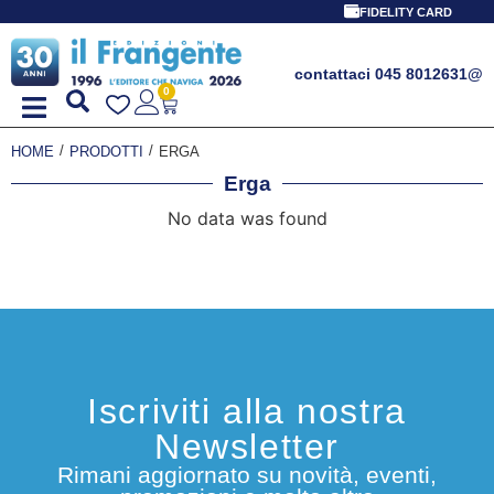
FIDELITY CARD
contattaci 045 8012631
@
0
/
/
HOME
PRODOTTI
ERGA
Erga
No data was found
Iscriviti alla nostra
Newsletter
Rimani aggiornato su novità, eventi,