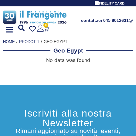
FIDELITY CARD
contattaci 045 8012631
@
0
/
/
HOME
PRODOTTI
GEO EGYPT
Geo Egypt
No data was found
Iscriviti alla nostra
Newsletter
Rimani aggiornato su novità, eventi,