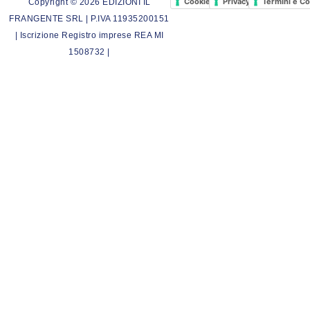
Cookie Policy
Privacy Policy
Termini e Co
Copyright © 2026 EDIZIONI IL
FRANGENTE SRL | P.IVA 11935200151
| Iscrizione Registro imprese REA MI
1508732 |