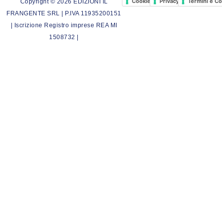
Cookie Policy
Privacy Policy
Termini e Co
Copyright © 2026 EDIZIONI IL
FRANGENTE SRL | P.IVA 11935200151
| Iscrizione Registro imprese REA MI
1508732 |