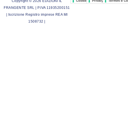
Cookie Policy
Privacy Policy
Termini e Co
Copyright © 2026 EDIZIONI IL
FRANGENTE SRL | P.IVA 11935200151
| Iscrizione Registro imprese REA MI
1508732 |