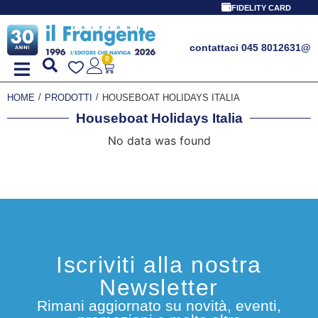
FIDELITY CARD
contattaci 045 8012631
@
0
/
/
HOME
PRODOTTI
HOUSEBOAT HOLIDAYS ITALIA
Houseboat Holidays Italia
No data was found
Iscriviti alla nostra
Newsletter
Rimani aggiornato su novità, eventi,