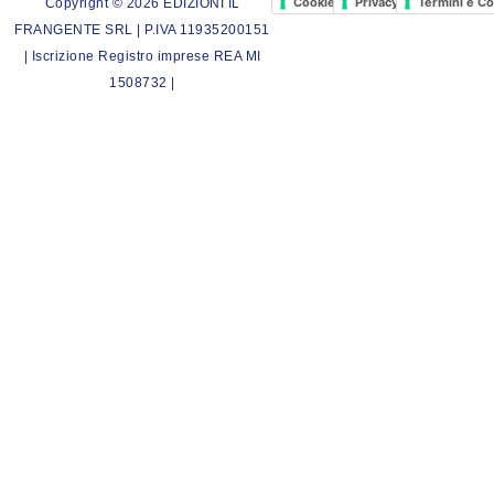
Cookie Policy
Privacy Policy
Termini e Co
Copyright © 2026 EDIZIONI IL
FRANGENTE SRL | P.IVA 11935200151
| Iscrizione Registro imprese REA MI
1508732 |