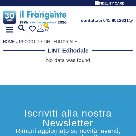
FIDELITY CARD
contattaci 045 8012631
@
0
/
/
HOME
PRODOTTI
LINT EDITORIALE
LINT Editoriale
No data was found
Iscriviti alla nostra
Newsletter
Rimani aggiornato su novità, eventi,