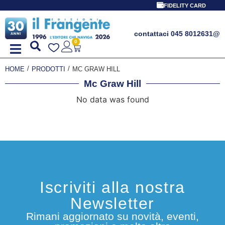
PROMO SPECI
FIDELITY CARD
contattaci 045 8012631
@
0
/
/
HOME
PRODOTTI
MC GRAW HILL
Mc Graw Hill
No data was found
Iscriviti alla nostra
Newsletter
Rimani aggiornato su novità, eventi,