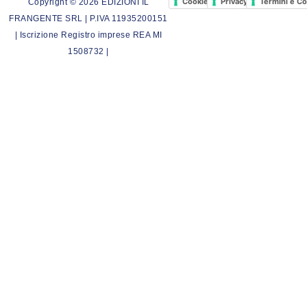
Cookie Policy
Privacy Policy
Termini e Co
Copyright © 2026 EDIZIONI IL
FRANGENTE SRL | P.IVA 11935200151
| Iscrizione Registro imprese REA MI
1508732 |