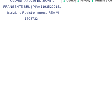
Cookie Policy
Privacy Policy
Termini e Co
Copyright © 2026 EDIZIONI IL
FRANGENTE SRL | P.IVA 11935200151
| Iscrizione Registro imprese REA MI
1508732 |