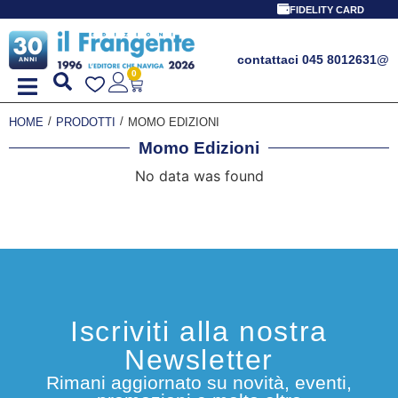
FIDELITY CARD
contattaci 045 8012631
@
0
/
/
HOME
PRODOTTI
MOMO EDIZIONI
Momo Edizioni
No data was found
Iscriviti alla nostra
Newsletter
Rimani aggiornato su novità, eventi,