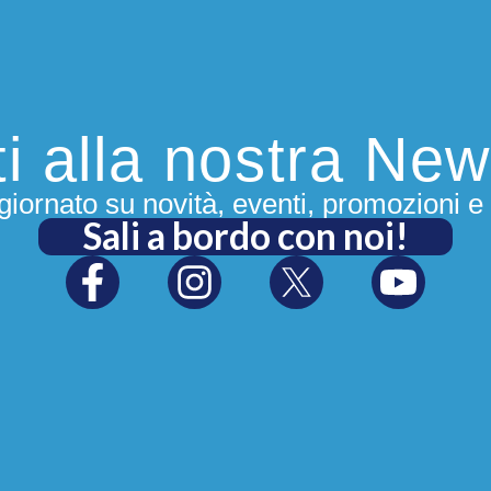
iti alla nostra New
iornato su novità, eventi, promozioni e 
Sali a bordo con noi!