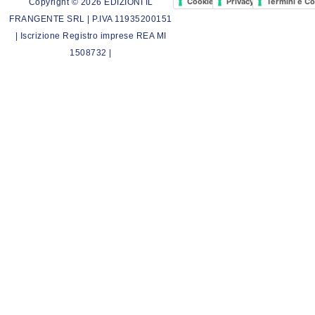
Cookie Policy
Privacy Policy
Termini e Co
Copyright © 2026 EDIZIONI IL
FRANGENTE SRL | P.IVA 11935200151
| Iscrizione Registro imprese REA MI
1508732 |