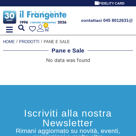
FIDELITY CARD
contattaci 045 8012631
@
0
/
/
HOME
PRODOTTI
PANE E SALE
Pane e Sale
No data was found
Iscriviti alla nostra
Newsletter
Rimani aggiornato su novità, eventi,