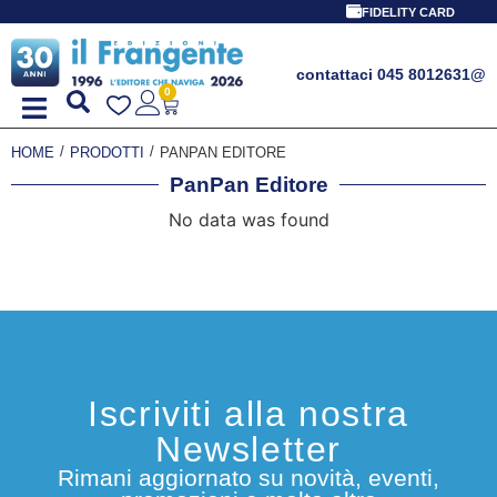
FIDELITY CARD
contattaci 045 8012631
@
0
/
/
HOME
PRODOTTI
PANPAN EDITORE
PanPan Editore
No data was found
Iscriviti alla nostra
Newsletter
Rimani aggiornato su novità, eventi,