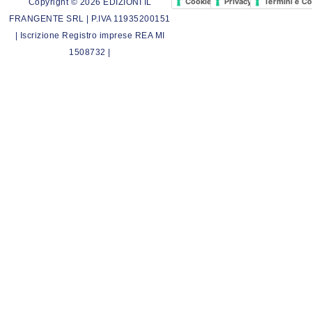
Cookie Policy
Privacy Policy
Termini e Co
Copyright © 2026 EDIZIONI IL
FRANGENTE SRL | P.IVA 11935200151
| Iscrizione Registro imprese REA MI
1508732 |