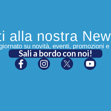
iti alla nostra New
iornato su novità, eventi, promozioni e 
Sali a bordo con noi!