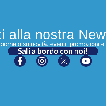
iti alla nostra New
iornato su novità, eventi, promozioni e 
Sali a bordo con noi!