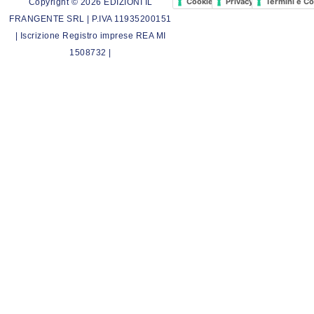
Cookie Policy
Privacy Policy
Termini e Co
Copyright © 2026 EDIZIONI IL
FRANGENTE SRL | P.IVA 11935200151
| Iscrizione Registro imprese REA MI
1508732 |