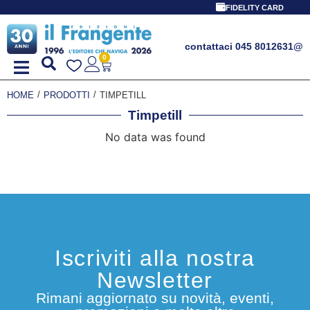
FIDELITY CARD
contattaci 045 8012631
@
0
/
/
HOME
PRODOTTI
TIMPETILL
Timpetill
No data was found
Iscriviti alla nostra
Newsletter
Rimani aggiornato su novità, eventi,