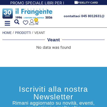
PROMO SPECIALE LIBRI PER I 30 ANNI DEL FRANGENTE! **
FIDELITY CARD
contattaci 045 8012631
@
0
/
/
HOME
PRODOTTI
VEANT
Veant
No data was found
Iscriviti alla nostra
Newsletter
Rimani aggiornato su novità, eventi,