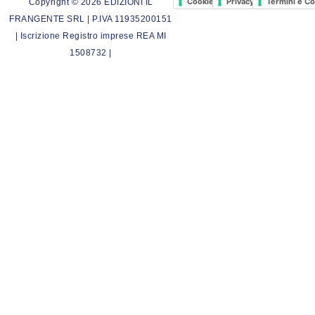
Cookie Policy
Privacy Policy
Termini e Co
Copyright © 2026 EDIZIONI IL
FRANGENTE SRL | P.IVA 11935200151
| Iscrizione Registro imprese REA MI
1508732 |