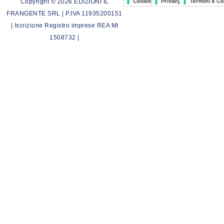
Cookie Policy
Privacy Policy
Termini e Co
Copyright © 2026 EDIZIONI IL
FRANGENTE SRL | P.IVA 11935200151
| Iscrizione Registro imprese REA MI
1508732 |