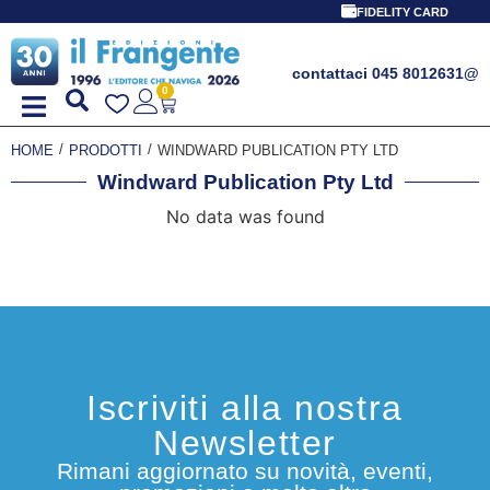
FIDELITY CARD
contattaci 045 8012631
@
0
/
/
HOME
PRODOTTI
WINDWARD PUBLICATION PTY LTD
Windward Publication Pty Ltd
No data was found
Iscriviti alla nostra
Newsletter
Rimani aggiornato su novità, eventi,