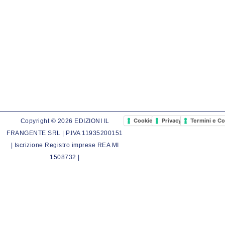
Cookie Policy
Privacy Policy
Termini e Co
Copyright © 2026 EDIZIONI IL
FRANGENTE SRL | P.IVA 11935200151
| Iscrizione Registro imprese REA MI
1508732 |