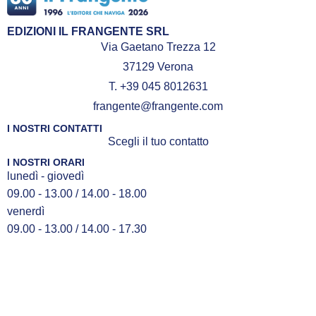
con la mia barca, in
compagnia della mia
EDIZIONI IL FRANGENTE SRL
famiglia, curioso di
Via Gaetano Trezza 12
conoscere il mondo, alla
37129 Verona
ricerca dell’umanità delle
T. +39 045 8012631
persone che lo abitano, per
frangente@frangente.com
imparare ascoltando le loro
voci”.
I NOSTRI CONTATTI
Scegli il tuo contatto
I NOSTRI ORARI
lunedì - giovedì
09.00 - 13.00 / 14.00 - 18.00
venerdì
09.00 - 13.00 / 14.00 - 17.30