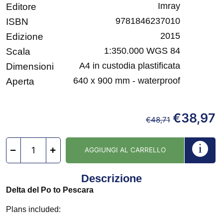
Imray
Editore
9781846237010
ISBN
2015
Edizione
1:350.000 WGS 84
Scala
A4 in custodia plastificata
Dimensioni
640 x 900 mm - waterproof
Aperta
€
38,97
€
48,71
AGGIUNGI AL CARRELLO
Descrizione
Delta del Po to Pescara
Plans included: