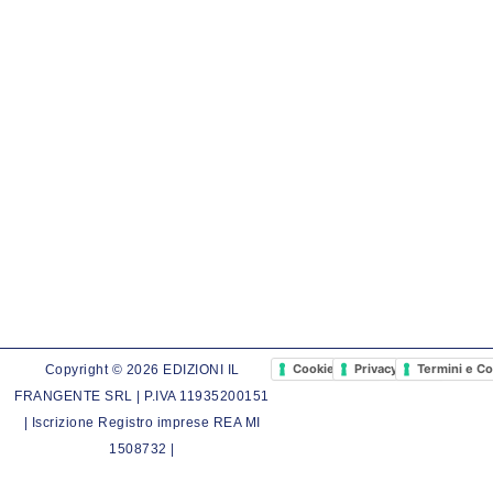
Cookie Policy
Privacy Policy
Termini e Co
Copyright © 2026 EDIZIONI IL
FRANGENTE SRL | P.IVA 11935200151
| Iscrizione Registro imprese REA MI
1508732 |