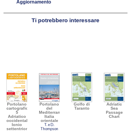
Aggiornamento
Ti potrebbero interessare
an
Portolano
Portolano
Golfo di
Adriatic
cartografico
del
Taranto
Sea
5
Mediterraneo
Passage
Adriatico
Italia
Chart
occidentale,
orientale
Ionio
T. e D.
settentrionale
Thompson