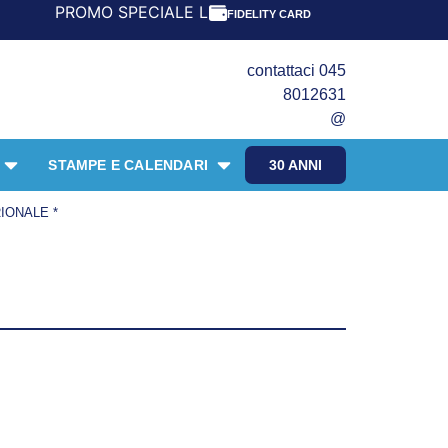
PROMO SPECIALE LIBRI PER I 30 ANNI DEL FRANGENTE! **
FIDELITY CARD
contattaci 045
8012631
@
STAMPE E CALENDARI
30 ANNI
IONALE *