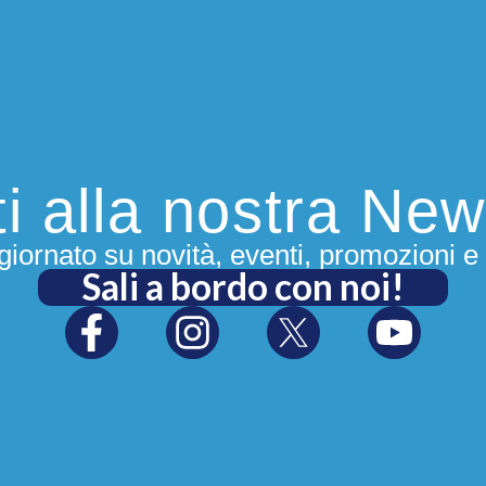
iti alla nostra New
iornato su novità, eventi, promozioni e 
Sali a bordo con noi!