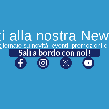
iti alla nostra New
iornato su novità, eventi, promozioni e 
Sali a bordo con noi!