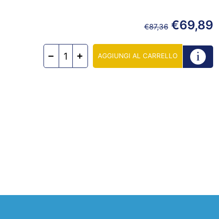
€
69,89
€
87,36
AGGIUNGI AL CARRELLO