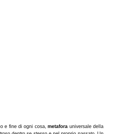
io e fine di ogni cosa,
metafora
universale della
troso dentro se stesso e nel proprio passato. Un