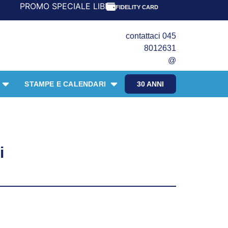
OMO SPECIALE LIBRI PER I 30 ANNI DEL FRANGENTE! *** C
FIDELITY CARD
contattaci 045
8012631
@
STAMPE E CALENDARI
30 ANNI
i