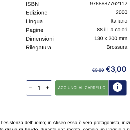
9788887762112
ISBN
2000
Edizione
Italiano
Lingua
88 ill. a colori
Pagine
130 x 200 mm
Dimensioni
Brossura
Rilegatura
€
3,00
€
9,80
AGGIUNGI AL CARRELLO
 l’esistenza dell’uomo; in Aliseo esso è vero protagonista, iniz
to
diario di bordo
, durante una regata, compie un viaggio a ri