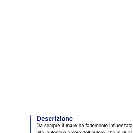
Descrizione
Da sempre il
mare
ha fortemente influenzato
vita, autentico amore dell’autore, che in ques