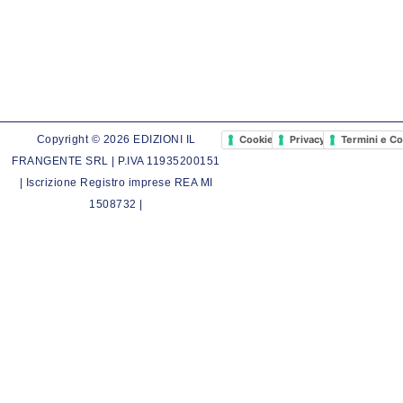
Cookie Policy
Privacy Policy
Termini e Co
Copyright © 2026 EDIZIONI IL
FRANGENTE SRL | P.IVA 11935200151
| Iscrizione Registro imprese REA MI
1508732 |