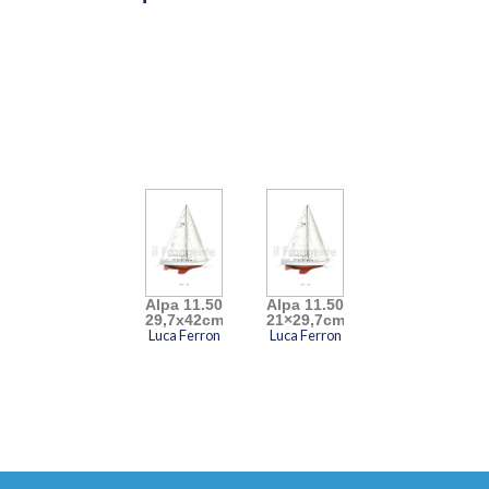
della nautica da diporto, sono realizzati a
mano a partire dai progetti originali e
dipinti ad acquerello, inchiostro e china
secondo una tecnica affinata in
ventiquattro anni di esperienza. Ne
risultano opere di grande precisione e
raffinatezza.
Video
Player
Alpa 11.50
Alpa 11.50
29,7x42cm
21×29,7cm
Luca Ferron
Luca Ferron
00:00
00:33