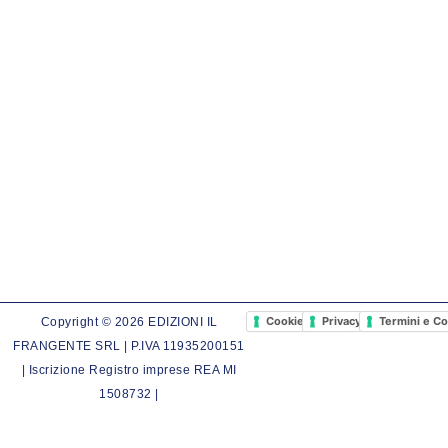
Cookie Policy
Privacy Policy
Termini e Co
Copyright © 2026 EDIZIONI IL
FRANGENTE SRL | P.IVA 11935200151
| Iscrizione Registro imprese REA MI
1508732 |