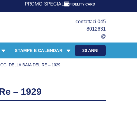
PROMO SPECIALE LIBRI PER I 30 ANNI DEL FRANGENTE!
FIDELITY CARD
contattaci 045
8012631
@
STAMPE E CALENDARI
30 ANNI
GI DELLA BAIA DEL RE – 1929
 Re – 1929