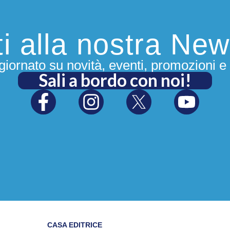
iti alla nostra New
iornato su novità, eventi, promozioni e 
Sali a bordo con noi!
CASA EDITRICE