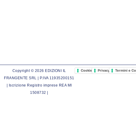
Cookie Policy
Privacy Policy
Termini e Co
Copyright © 2026 EDIZIONI IL
FRANGENTE SRL | P.IVA 11935200151
| Iscrizione Registro imprese REA MI
1508732 |