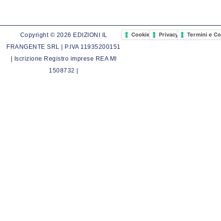
Cookie Policy
Privacy Policy
Termini e Co
Copyright © 2026 EDIZIONI IL
FRANGENTE SRL | P.IVA 11935200151
| Iscrizione Registro imprese REA MI
1508732 |