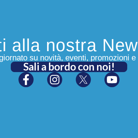
iti alla nostra New
iornato su novità, eventi, promozioni e 
Sali a bordo con noi!