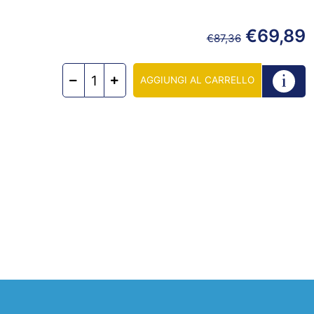
€
69,89
€
87,36
AGGIUNGI AL CARRELLO