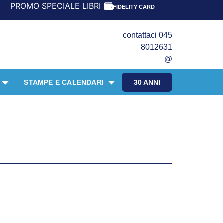
OMO SPECIALE LIBRI PER I 30 ANNI DEL FRANGENTE! *** C
FIDELITY CARD
contattaci 045
8012631
@
STAMPE E CALENDARI
30 ANNI