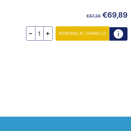
€
69,89
€
87,36
AGGIUNGI AL CARRELLO