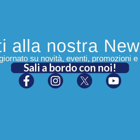
iti alla nostra New
iornato su novità, eventi, promozioni e 
Sali a bordo con noi!