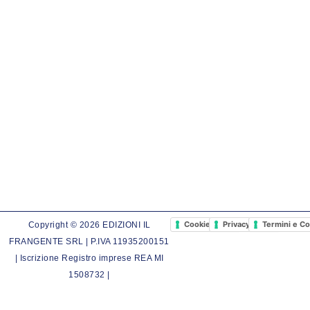
Isabelle Autissier diventa anche una
scrittrice pubblicando diverse pubblicazioni.
Cookie Policy
Privacy Policy
Termini e Co
Copyright © 2026 EDIZIONI IL
FRANGENTE SRL | P.IVA 11935200151
| Iscrizione Registro imprese REA MI
1508732 |