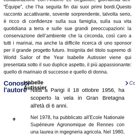
“Équipe”, che l’ha seguita fin dai suoi primi bordi.Questo
racconto accattivante, sovente sorprendente, talvolta serio,
è ricco di confidenze sulla sua famiglia, sulla sua vita
quotidiana a terra e sulle sue grandi preoccupazioni: la
conservazione dell’ambiente che la circonda, così caro a
tutti i marinai, ma anche la difficile ricerca di uno sponsor
per il grande progetto futuro. Insignita del titolo supremo di
World Sailor of the Year Isabelle Autissier viene qui
presentata sotto il suo duplice aspetto, il più appassionante:
quello di marinaio di successo e quello di donna.
Conosci
Isabelle
Co
Autissier
l'autore
Nata a Parigi il 18 ottobre 1956, ha
scoperto la vela in Gran Bretagna
all'età di 6 anni.
Nel 1978, ha pubblicato all'Ecole Nationale
Supérieure Agronomique de Rennes con
una laurea in ingegneria agricola. Nel 1980,