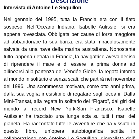
Descrizione
Intervista di Antoine Le Seguillon
Nel gennaio del 1995, tutta la Francia era con il fiato
sospeso. Nell’Oceano Indiano, Isabelle Autissier si era
appena rovesciata. Obbligata per cause di forza maggiore
ad abbandonare la sua barca, era stata miracolosamente
salvata da una nave della marina australiana. Nonostante
tutto, appena rietrata in Francia, la navigatrice aveva deciso
di riprendere il mare e di essere la prima donna ad
allinearsi alla partenza del Vendée Globe, la regata intorno
al mondo in solitario e senza scali, che partirà nel novembre
del 1996. Una scommessa motivata, come otto anni prima,
dalla sua voglia irresistibile di regatare sugli oceani. Dalla
Mini-Transat, alla regata in solitario del “Figaro”, dai giri del
mondo al record New York-San Francisco, Isabelle
Autissier ha tracciato una lunga scia su tutti i mari del
pianeta. Ha raccontato tutte le avventure che ha vissuto in
questo libro, un’opera autobiografica scritta in
collaborazione con Antoine Le Seguillon, giornalista dell’