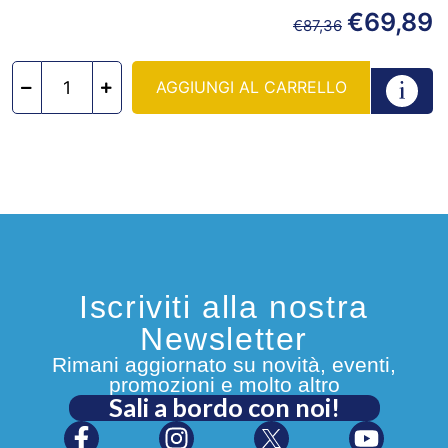
€
69,89
€
87,36
AGGIUNGI AL CARRELLO
Iscriviti alla nostra
Newsletter
Rimani aggiornato su novità, eventi,
promozioni e molto altro
Sali a bordo con noi!