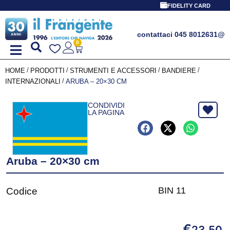
FIDELITY CARD
contattaci 045 8012631
@
0
/
/
/
/
HOME
PRODOTTI
STRUMENTI E ACCESSORI
BANDIERE
/
INTERNAZIONALI
ARUBA – 20×30 CM
CONDIVIDI
LA PAGINA
Aruba – 20×30 cm
BIN 11
Codice
€
23,50