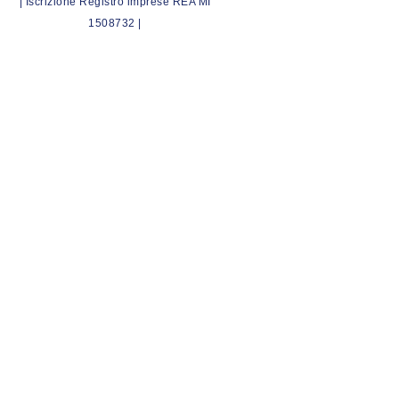
| Iscrizione Registro imprese REA MI
1508732 |