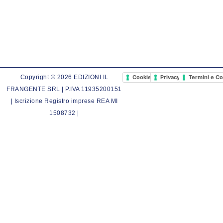
Cookie Policy
Privacy Policy
Termini e Co
Copyright © 2026 EDIZIONI IL
FRANGENTE SRL | P.IVA 11935200151
| Iscrizione Registro imprese REA MI
1508732 |