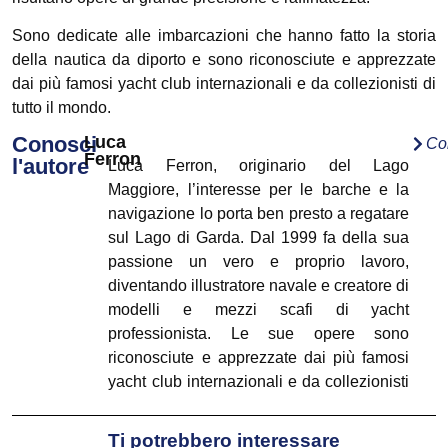
Sono dedicate alle imbarcazioni che hanno fatto la storia
della nautica da diporto e sono riconosciute e apprezzate
dai più famosi yacht club internazionali e da collezionisti di
tutto il mondo.
Conosci
Luca
Co
Ferron
l'autore
Luca Ferron, originario del Lago
Maggiore, l’interesse per le barche e la
navigazione lo porta ben presto a regatare
sul Lago di Garda. Dal 1999 fa della sua
passione un vero e proprio lavoro,
diventando illustratore navale e creatore di
modelli e mezzi scafi di yacht
professionista. Le sue opere sono
riconosciute e apprezzate dai più famosi
yacht club internazionali e da collezionisti
di tutto il mondo. I suoi disegni, dedicati
alle imbarcazioni che hanno fatto la storia
Ti potrebbero interessare