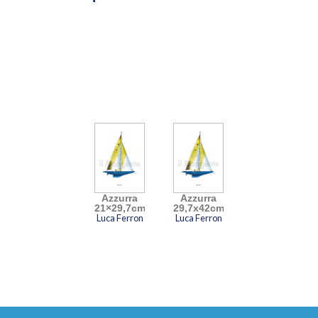
della nautica da diporto, sono realizzati a
mano a partire dai progetti originali e
dipinti ad acquerello, inchiostro e china
secondo una tecnica affinata in
ventiquattro anni di esperienza. Ne
risultano opere di grande precisione e
raffinatezza.
Video
Player
Azzurra
Azzurra
21×29,7cm
29,7x42cm
Luca Ferron
Luca Ferron
00:00
00:33