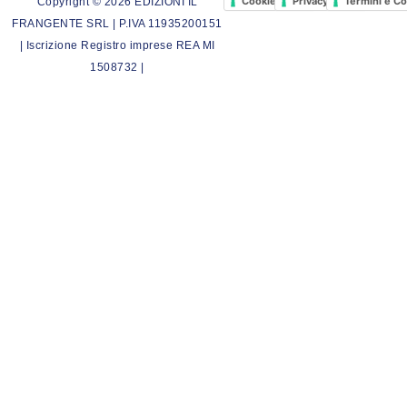
Cookie Policy
Privacy Policy
Termini e Co
Copyright © 2026 EDIZIONI IL
FRANGENTE SRL | P.IVA 11935200151
| Iscrizione Registro imprese REA MI
1508732 |