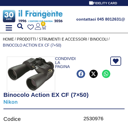
FIDELITY CARD
contattaci 045 8012631
@
0
/
/
/
/
HOME
PRODOTTI
STRUMENTI E ACCESSORI
BINOCOLI
BINOCOLO ACTION EX CF (7×50)
CONDIVIDI
LA
PAGINA
Binocolo Action EX CF (7×50)
Nikon
2530976
Codice