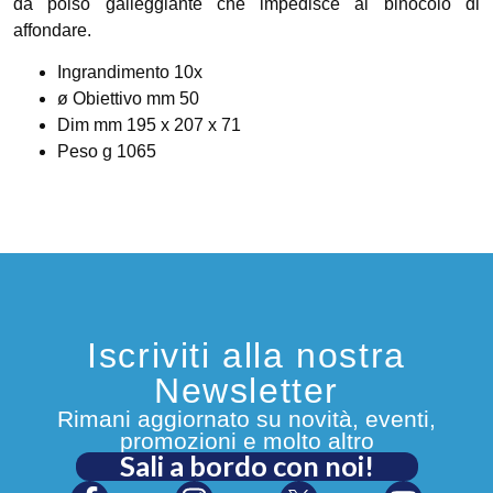
da polso galleggiante che impedisce al binocolo di
affondare.
Ingrandimento 10
x
ø Obiettivo mm 50
Dim mm 195 x 207 x 71
Peso g 1065
Iscriviti alla nostra
Newsletter
Rimani aggiornato su novità, eventi,
promozioni e molto altro
Sali a bordo con noi!