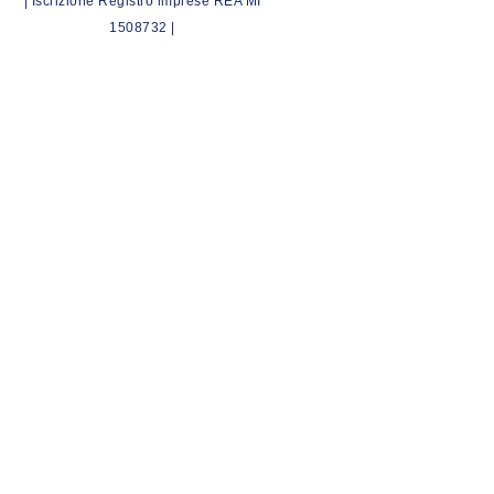
| Iscrizione Registro imprese REA MI
1508732 |