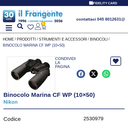
FIDELITY CARD
contattaci 045 8012631
@
0
/
/
/
/
HOME
PRODOTTI
STRUMENTI E ACCESSORI
BINOCOLI
BINOCOLO MARINA CF WP (10×50)
CONDIVIDI
LA
PAGINA
Binocolo Marina CF WP (10×50)
Nikon
2530979
Codice