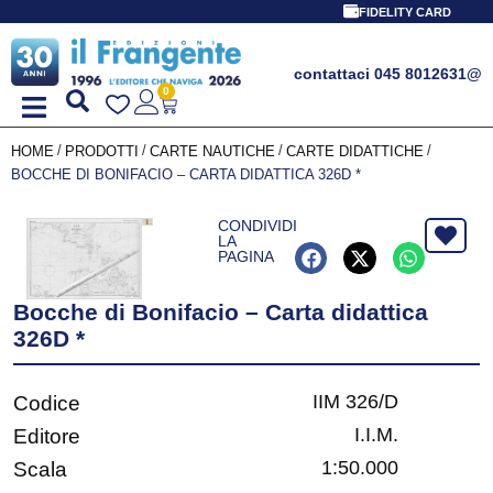
FIDELITY CARD
contattaci 045 8012631
@
0
/
/
/
/
HOME
PRODOTTI
CARTE NAUTICHE
CARTE DIDATTICHE
BOCCHE DI BONIFACIO – CARTA DIDATTICA 326D *
CONDIVIDI
LA
PAGINA
Bocche di Bonifacio – Carta didattica
326D *
IIM 326/D
Codice
I.I.M.
Editore
1:50.000
Scala