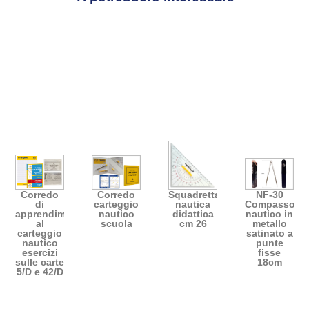
Corredo
Corredo
Squadretta
NF-30
di
carteggio
nautica
Compasso
apprendimento
nautico
didattica
nautico in
al
scuola
cm 26
metallo
carteggio
satinato a
nautico
punte
esercizi
fisse
sulle carte
18cm
5/D e 42/D