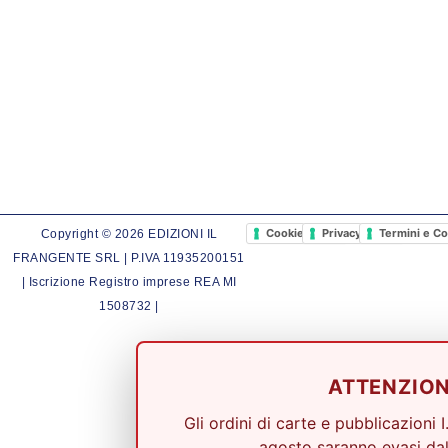
Cookie Policy
Privacy Policy
Termini e Co
Copyright © 2026 EDIZIONI IL
FRANGENTE SRL | P.IVA 11935200151
| Iscrizione Registro imprese REA MI
1508732 |
ATTENZIO
Gli ordini di carte e pubblicazioni I
agosto saranno evasi dal