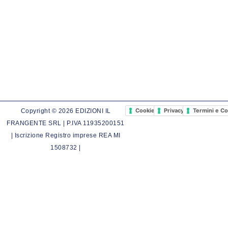
Cookie Policy
Privacy Policy
Termini e Co
Copyright © 2026 EDIZIONI IL
FRANGENTE SRL | P.IVA 11935200151
| Iscrizione Registro imprese REA MI
1508732 |