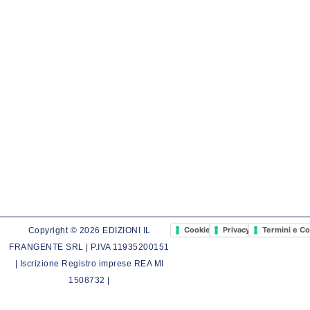
Cookie Policy
Privacy Policy
Termini e Co
Copyright © 2026 EDIZIONI IL
FRANGENTE SRL | P.IVA 11935200151
| Iscrizione Registro imprese REA MI
1508732 |