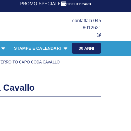
PROMO SPECIALE LIBRI PER I 30 ANNI DEL FRANGENTE! 
FIDELITY CARD
contattaci 045
8012631
@
STAMPE E CALENDARI
30 ANNI
FERRO TO CAPO CODA CAVALLO
 Cavallo