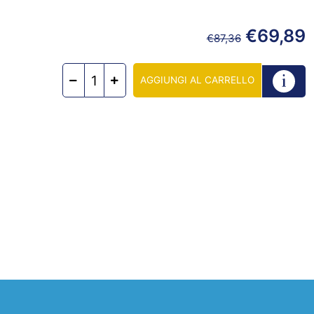
€
69,89
€
87,36
AGGIUNGI AL CARRELLO