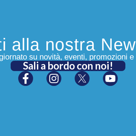
iti alla nostra New
iornato su novità, eventi, promozioni e 
Sali a bordo con noi!