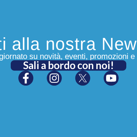
iti alla nostra New
iornato su novità, eventi, promozioni e 
Sali a bordo con noi!