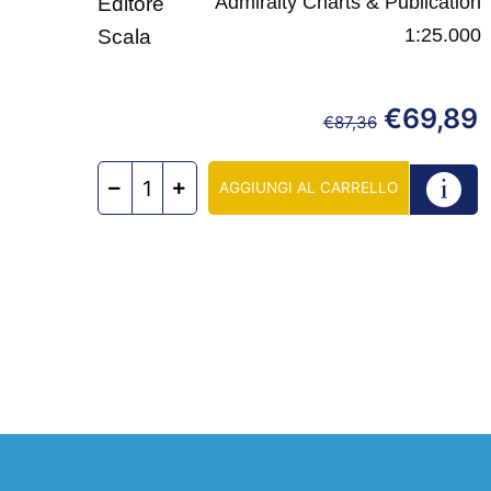
Admiralty Charts & Publication
Editore
1:25.000
Scala
€
69,89
€
87,36
AGGIUNGI AL CARRELLO