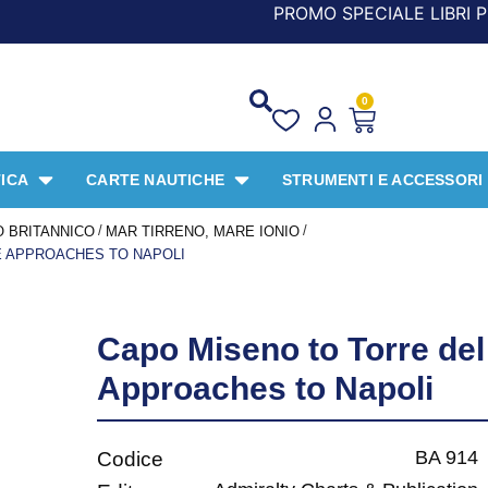
PROMO SPECIALE LIBRI PER I 30
0
ICA
CARTE NAUTICHE
STRUMENTI E ACCESSORI
/
/
 BRITANNICO
MAR TIRRENO, MARE IONIO
E APPROACHES TO NAPOLI
Capo Miseno to Torre del
Approaches to Napoli
BA 914
Codice