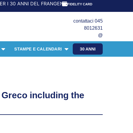
 ANNI DEL FRANGENTE! *** CON ORDINI A PARTIRE DA 69,9
FIDELITY CARD
contattaci 045
8012631
@
STAMPE E CALENDARI
30 ANNI
 Greco including the