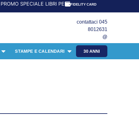
ECIALE LIBRI PER I 30 ANNI DEL FRANGENTE! *** CON ORD
FIDELITY CARD
contattaci 045
8012631
@
STAMPE E CALENDARI
30 ANNI