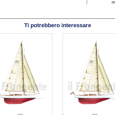
m
i
n
p
Ti potrebbero interessare
a
t
e
p
V
P