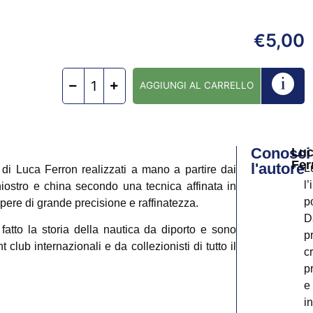
5,00
€
AGGIUNGI AL CARRELLO
Conosci
Lu
Fer
l'autore
L
di Luca Ferron realizzati a mano a partire dai
l
chiostro e china secondo una tecnica affinata in
p
opere di grande precisione e raffinatezza.
D
atto la storia della nautica da diporto e sono
p
club internazionali e da collezionisti di tutto il
c
p
e
i