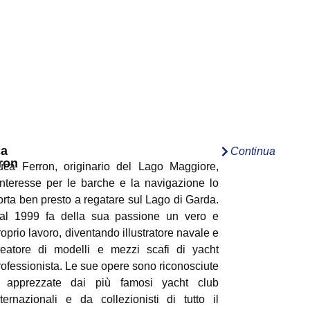
ca
Continua
ron
uca Ferron, originario del Lago Maggiore,
’interesse per le barche e la navigazione lo
orta ben presto a regatare sul Lago di Garda.
al 1999 fa della sua passione un vero e
roprio lavoro, diventando illustratore navale e
reatore di modelli e mezzi scafi di yacht
rofessionista. Le sue opere sono riconosciute
 apprezzate dai più famosi yacht club
nternazionali e da collezionisti di tutto il