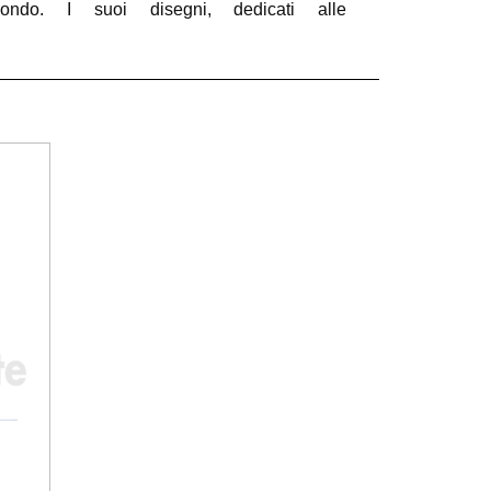
ondo. I suoi disegni, dedicati alle
mbarcazioni che hanno fatto la storia della
autica da diporto, sono realizzati a mano a
artire dai progetti originali e dipinti ad
cquerello, inchiostro e china secondo una
ecnica affinata in ventiquattro anni di
sperienza. Ne risultano opere di grande
recisione e raffinatezza.
ideo
layer
00:00
00:33