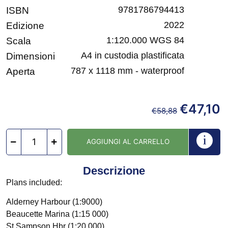
9781786794413
ISBN
2022
Edizione
1:120.000 WGS 84
Scala
A4 in custodia plastificata
Dimensioni
787 x 1118 mm - waterproof
Aperta
€
47,10
€
58,88
AGGIUNGI AL CARRELLO
Descrizione
Plans included:
Alderney Harbour (1:9000)
Beaucette Marina (1:15 000)
St Sampson Hbr (1:20 000)