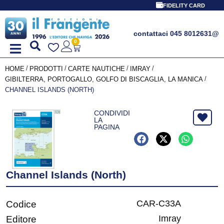
FIDELITY CARD
contattaci 045 8012631
@
0
/
/
/
/
HOME
PRODOTTI
CARTE NAUTICHE
IMRAY
/
GIBILTERRA, PORTOGALLO, GOLFO DI BISCAGLIA, LA MANICA
CHANNEL ISLANDS (NORTH)
CONDIVIDI
LA
PAGINA
Channel Islands (North)
CAR-C33A
Codice
Imray
Editore