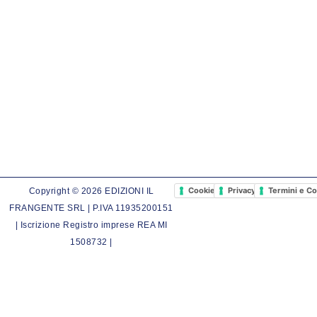
Cookie Policy
Privacy Policy
Termini e Co
Copyright © 2026 EDIZIONI IL
FRANGENTE SRL | P.IVA 11935200151
| Iscrizione Registro imprese REA MI
1508732 |