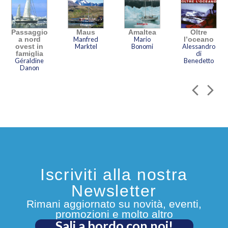
Passaggio
Maus
Amaltea
Oltre
a nord
Manfred
Mario
l’oceano
ovest in
Marktel
Bonomi
Alessandro
famiglia
di
Géraldine
Benedetto
Danon
Iscriviti alla nostra
Newsletter
Rimani aggiornato su novità, eventi,
promozioni e molto altro
Sali a bordo con noi!