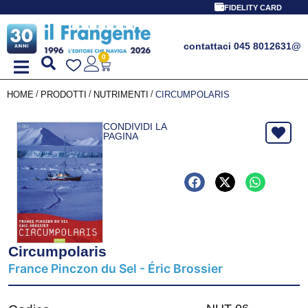
FIDELITY CARD
contattaci 045 8012631
@
0
/
/
/
HOME
PRODOTTI
NUTRIMENTI
CIRCUMPOLARIS
CONDIVIDI LA
PAGINA
Circumpolaris
France Pinczon du Sel - Éric Brossier