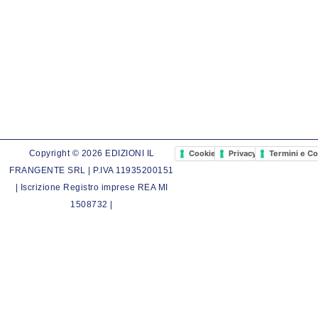
Cookie Policy
Privacy Policy
Termini e Co
Copyright © 2026 EDIZIONI IL
FRANGENTE SRL | P.IVA 11935200151
| Iscrizione Registro imprese REA MI
1508732 |