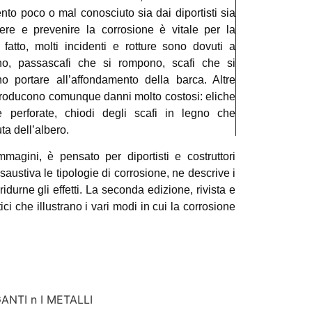
to poco o mal conosciuto sia dai diportisti sia
re e prevenire la corrosione è vitale per la
i fatto, molti incidenti e rotture sono dovuti a
ano, passascafi che si rompono, scafi che si
o portare all’affondamento della barca. Altre
producono comunque danni molto costosi: eliche
he perforate, chiodi degli scafi in legno che
a dell’albero.
gini, è pensato per diportisti e costruttori
saustiva le tipologie di corrosione, ne descrive i
urne gli effetti. La seconda edizione, rivista e
ici che illustrano i vari modi in cui la corrosione
NTI n I METALLI