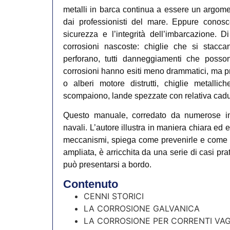
metalli in barca continua a essere un argomen
dai professionisti del mare. Eppure conosce
sicurezza e l’integrità dell’imbarcazione. D
corrosioni nascoste: chiglie che si stacc
perforano, tutti danneggiamenti che posson
corrosioni hanno esiti meno drammatici, ma 
o alberi motore distrutti, chiglie metallic
scompaiono, lande spezzate con relativa cadut
Questo manuale, corredato da numerose imma
navali. L’autore illustra in maniera chiara ed e
meccanismi, spiega come prevenirle e come rid
ampliata, è arricchita da una serie di casi prat
può presentarsi a bordo.
Contenuto
CENNI STORICI
LA CORROSIONE GALVANICA
LA CORROSIONE PER CORRENTI VAGA