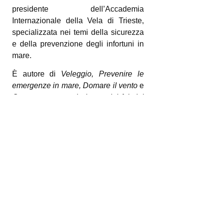
presidente dell’Accademia
Internazionale della Vela di Trieste,
specializzata nei temi della sicurezza
e della prevenzione degli infortuni in
mare.
È autore di
Veleggio, Prevenire le
emergenze in mare, Domare il vento
e
Come proteggere la barca dai fulmini
(Edizioni Magenes);
Cime a bordo
,
I
nodi in barca
e
Le navi achee nel
mare di Omero
(Edizioni il Frangente).
Ha scritto diversi articoli tecnici per
riviste specializzate e tiene
conferenze sui temi della corrosione e
della sicurezza in mare.
Naviga su
Imagine
, un DIX 38’ in
alluminio disegnato da Dudley Dix.